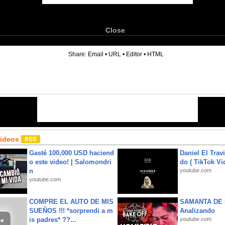
Close
6
Share:
Email
•
URL
•
Editor
•
HTML
Videos
Gasté 100,000 USD haciend
Daniel El Trav
o este video! | Salomondri
do ( TikTok Vid
n
youtube.com
youtube.com
COMPRE EL AUTO DE MIS
SAMANTA DE 
SUEÑOS !!! *sorprendi a m
Analizando
is padres* ??...
youtube.com