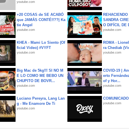
youtube.com
+20 COSAS de SE ACABÓ
REHACIENDO 
que JAMÁS CONTÉ!!??| Ka
SANDRA CIRE
tie Angel
O DIFÍCIL DE 
youtube.com
youtube.com
KHEA - Mami Lo Siento (Of
ROMA - Lionel
ficial Video) #VYFT
ra Chediak (Vi
youtube.com
youtube.com
Big Mac de 5kg!!! SI NO M
COVID-19 | An
E LO COMO ME BEBO UN
erto Fernández
CHUPITO DE BOVR...
of y Hor...
youtube.com
youtube.com
Luciano Pereyra, Lang Lan
COMUNICADO
g - Me Enamore De Ti
youtube.com
youtube.com