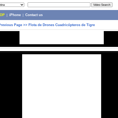
POP
|
iPhone
|
Contact us
Previous Page
>>
Flota de Drones Cuadricópteros de Tigre