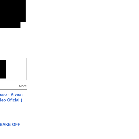
More
ieso - Vivien
eo Oficial )
BAKE OFF -