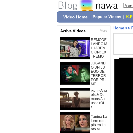
Video Home
|
Popular Videos
|
K-
Home
>>
Active Videos
More
REMODE
LANDO M
I HABITA
CIÓN: EX
TREMO
JUGAND
O UN JU
EGO DE
TERROR
POR PRI
ME...
jxdn - Ang
els & De
mons Aco
ustic (Of
f...
Yanina La
torre rom
pió en lla
nto al ...