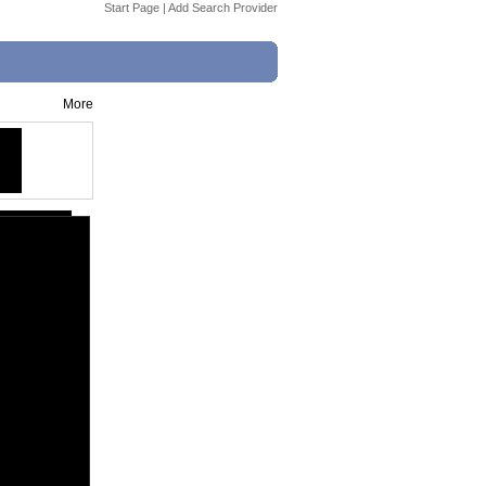
Start Page
|
Add Search Provider
More