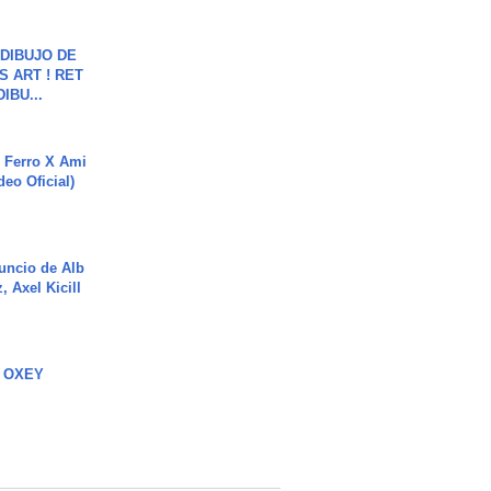
DIBUJO DE
S ART ! RET
DIBU...
 Ferro X Ami
deo Oficial)
uncio de Alb
, Axel Kicill
 OXEY