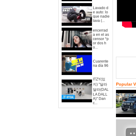
Lavado d
e auto: lo
que nadie
lava (...
encerrad
a en el as
censor *p
or dos h
o...
Cuarente
na día 96
ITZY(있
Popular 
지) "달라
달라(DAL
LA DALL
A)" Dan
c...