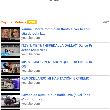
Popular Videos
More
Yanina Latorre rompió en llanto al ver la angu
stia de Lola L...
youtube.com
ITZY(있지) "달라달라(DALLA DALLA)" Dance Pr
actice (2020 Ver.)
youtube.com
MIS VECINOS PENSARON QUE ERA UN LADR
ON
youtube.com
REMODELANDO MI HABITACIÓN: EXTREMO
youtube.com
Lavado de auto: lo que nadie lava (nivel "obs
e") - Informe -...
youtube.com