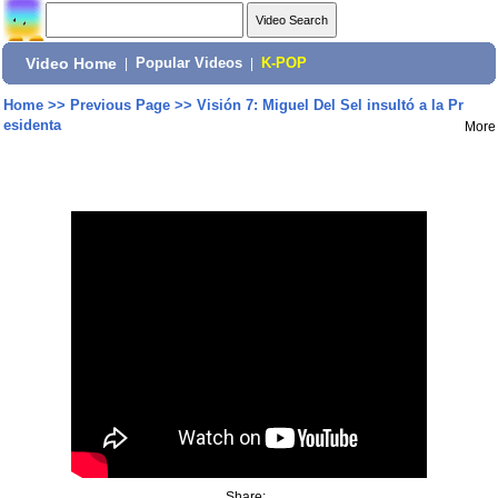
Video Home
|
Popular Videos
|
K-POP
Home
>>
Previous Page
>>
Visión 7: Miguel Del Sel insultó a la Pr
esidenta
More
Share: