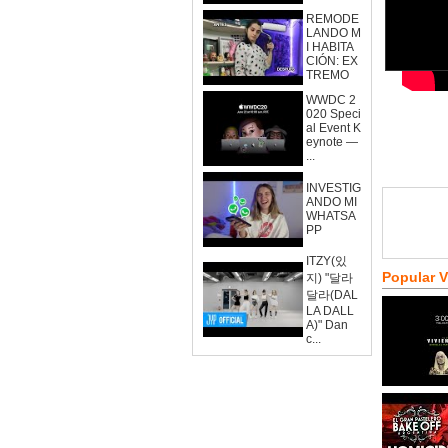
REMODE
LANDO M
I HABITA
CIÓN: EX
TREMO
WWDC 2
020 Speci
al Event K
eynote —
...
INVESTIG
ANDO MI
WHATSA
PP
ITZY(있
Popular 
지) "달라
달라(DAL
LA DALL
A)" Dan
c...