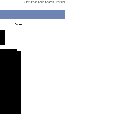
Start Page
|
Add Search Provider
More