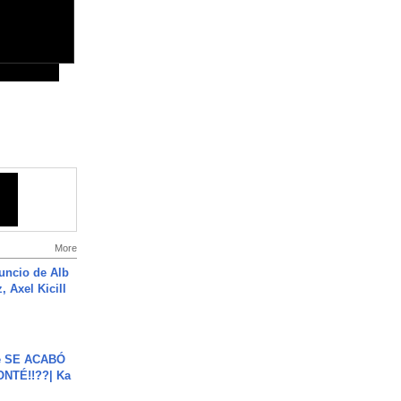
More
uncio de Alb
, Axel Kicill
e SE ACABÓ
NTÉ!!??| Ka