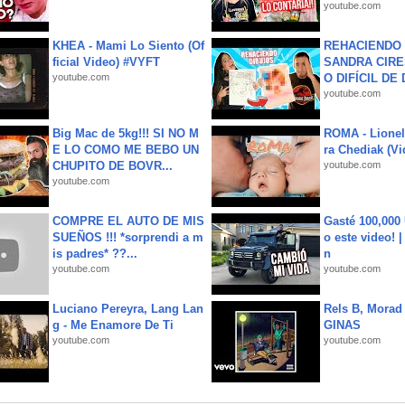
youtube.com
KHEA - Mami Lo Siento (Of
REHACIENDO 
ficial Video) #VYFT
SANDRA CIRE
youtube.com
O DIFÍCIL DE 
youtube.com
Big Mac de 5kg!!! SI NO M
ROMA - Lionel
E LO COMO ME BEBO UN
ra Chediak (Vi
CHUPITO DE BOVR...
youtube.com
youtube.com
COMPRE EL AUTO DE MIS
Gasté 100,000
SUEÑOS !!! *sorprendi a m
o este video! 
is padres* ??...
n
youtube.com
youtube.com
Luciano Pereyra, Lang Lan
Rels B, Morad
g - Me Enamore De Ti
GINAS
youtube.com
youtube.com