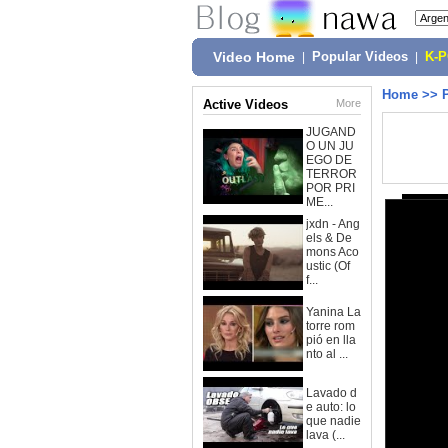
Video Home
|
Popular Videos
|
K-
Home
>>
Active Videos
More
JUGAND
O UN JU
EGO DE
TERROR
POR PRI
ME...
jxdn - Ang
els & De
mons Aco
ustic (Of
f...
Yanina La
torre rom
pió en lla
nto al ...
Lavado d
e auto: lo
que nadie
lava (...