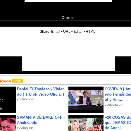
Close
6
Share:
Email
•
URL
•
Editor
•
HTML
Videos
Daniel El Travieso - Vivien
COVID-19 | An
do ( TikTok Video Oficial )
erto Fernández
youtube.com
of y Hor...
youtube.com
SAMANTA DE BAKE OFF -
+20 COSAS d
Analizando
que JAMÁS CO
youtube.com
tie Angel