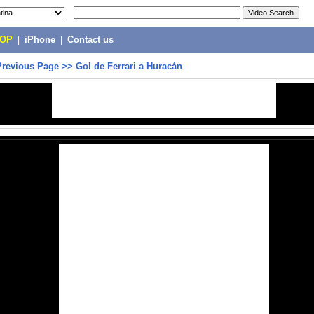
POP
|
iPhone
|
Contact us
Previous Page
>>
Gol de Ferrari a Huracán