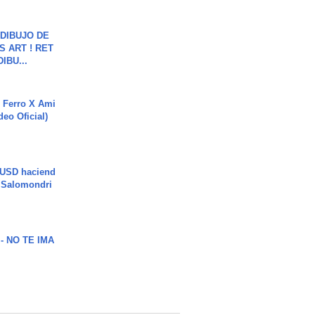
DIBUJO DE
S ART ! RET
DIBU...
 Ferro X Ami
deo Oficial)
 USD haciend
| Salomondri
 - NO TE IMA