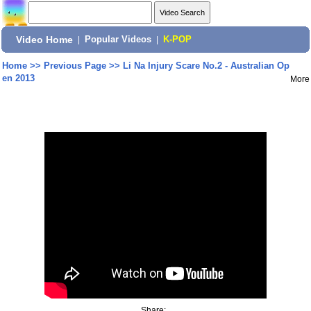
Video Home
|
Popular Videos
|
K-POP
Home
>>
Previous Page
>>
Li Na Injury Scare No.2 - Australian Op
en 2013
More
Share: