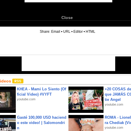
Close
6
Share:
Email
•
URL
•
Editor
•
HTML
Videos
KHEA - Mami Lo Siento (Of
+20 COSAS d
ficial Video) #VYFT
que JAMÁS CO
youtube.com
tie Angel
youtube.com
Gasté 100,000 USD haciend
ROMA - Lionel
o este video! | Salomondri
ra Chediak (Vi
n
youtube.com