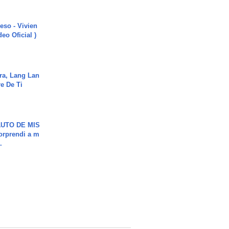
ieso - Vivien
eo Oficial )
ra, Lang Lan
e De Ti
UTO DE MIS
orprendi a m
.