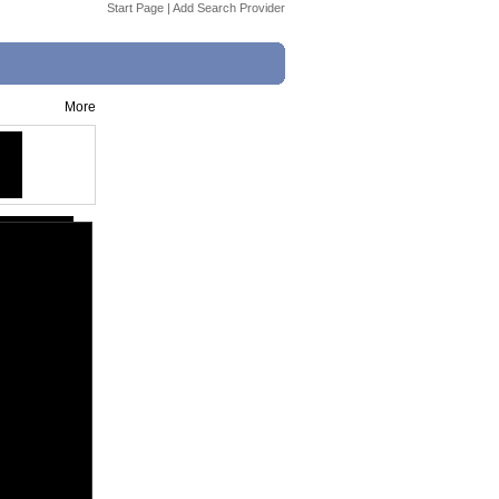
Start Page
|
Add Search Provider
More