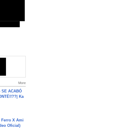
More
e SE ACABÓ
NTÉ!!??| Ka
 Ferro X Ami
deo Oficial)