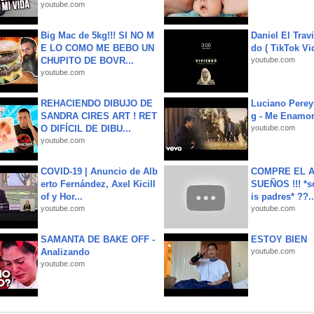
youtube.com
Big Mac de 5kg!!! SI NO M
Daniel El Trav
E LO COMO ME BEBO UN
do ( TikTok Vid
CHUPITO DE BOVR...
youtube.com
youtube.com
REHACIENDO DIBUJO DE
Luciano Perey
SANDRA CIRES ART ! RET
g - Me Enamor
O DIFÍCIL DE DIBU...
youtube.com
youtube.com
COVID-19 | Anuncio de Alb
COMPRE EL A
erto Fernández, Axel Kicill
SUEÑOS !!! *s
of y Hor...
is padres* ??..
youtube.com
youtube.com
SAMANTA DE BAKE OFF -
ESTOY BIEN
Analizando
youtube.com
youtube.com