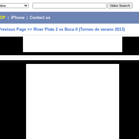
POP
|
iPhone
|
Contact us
Previous Page
>>
River Plate 2 vs Boca 0 (Torneo de verano 2013)