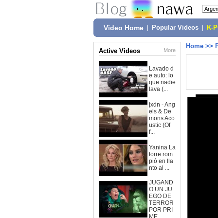
Video Home
|
Popular Videos
|
K-
Home
>>
Active Videos
More
Lavado d
e auto: lo
que nadie
lava (...
jxdn - Ang
els & De
mons Aco
ustic (Of
f...
Yanina La
torre rom
pió en lla
nto al ...
JUGAND
O UN JU
EGO DE
TERROR
POR PRI
ME...