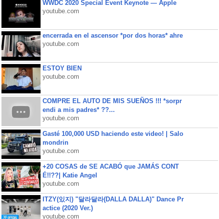
WWDC 2020 Special Event Keynote — Apple
youtube.com
encerrada en el ascensor *por dos horas* ahre
youtube.com
ESTOY BIEN
youtube.com
COMPRE EL AUTO DE MIS SUEÑOS !!! *sorpr
endi a mis padres* ??...
youtube.com
Gasté 100,000 USD haciendo este video! | Salo
mondrin
youtube.com
+20 COSAS de SE ACABÓ que JAMÁS CONT
É!!??| Katie Angel
youtube.com
ITZY(있지) "달라달라(DALLA DALLA)" Dance Pr
actice (2020 Ver.)
youtube.com