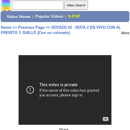
Video Home
|
Popular Videos
|
K-POP
Home
>>
Previous Page
>>
DOTAZO #2 - DOTA 2 EN VIVO CON AL
FREDITO Y GUILLE (Con un colorado)
More
Share: