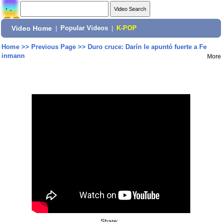
Video Home
|
Popular Videos
|
K-POP
Home
>>
Previous Page
>>
Duro cruce: Darín le apuntó fuerte a Fe
inmann
More
Share: