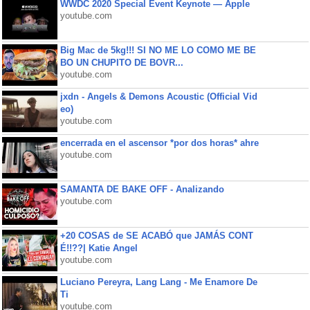
WWDC 2020 Special Event Keynote — Apple
youtube.com
Big Mac de 5kg!!! SI NO ME LO COMO ME BE
BO UN CHUPITO DE BOVR...
youtube.com
jxdn - Angels & Demons Acoustic (Official Vid
eo)
youtube.com
encerrada en el ascensor *por dos horas* ahre
youtube.com
SAMANTA DE BAKE OFF - Analizando
youtube.com
+20 COSAS de SE ACABÓ que JAMÁS CONT
É!!??| Katie Angel
youtube.com
Luciano Pereyra, Lang Lang - Me Enamore De
Ti
youtube.com