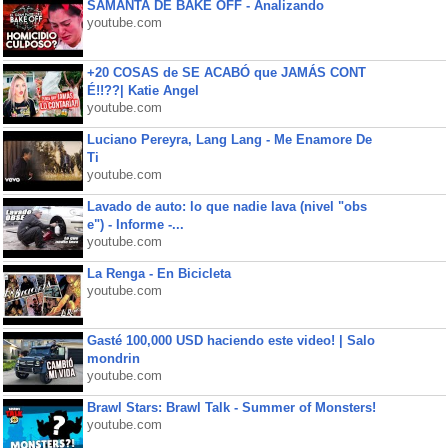
SAMANTA DE BAKE OFF - Analizando
youtube.com
+20 COSAS de SE ACABÓ que JAMÁS CONT
É!!??| Katie Angel
youtube.com
Luciano Pereyra, Lang Lang - Me Enamore De
Ti
youtube.com
Lavado de auto: lo que nadie lava (nivel "obs
e") - Informe -...
youtube.com
La Renga - En Bicicleta
youtube.com
Gasté 100,000 USD haciendo este video! | Salo
mondrin
youtube.com
Brawl Stars: Brawl Talk - Summer of Monsters!
youtube.com