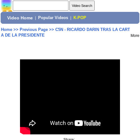
Video Home
|
Popular Videos
|
K-POP
Home
>>
Previous Page
>>
C5N - RICARDO DARIN TRAS LA CART
A DE LA PRESIDENTE
More
Share: