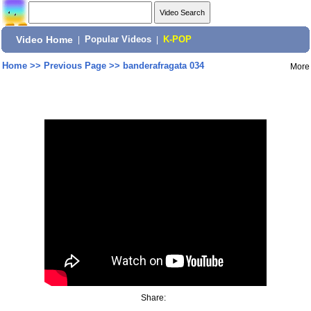
Video Home
|
Popular Videos
|
K-POP
Home
>>
Previous Page
>>
banderafragata 034
More
Share: