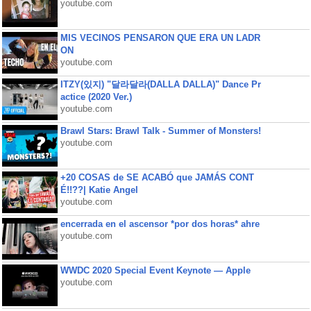
youtube.com
MIS VECINOS PENSARON QUE ERA UN LADR
ON
youtube.com
ITZY(있지) "달라달라(DALLA DALLA)" Dance Pr
actice (2020 Ver.)
youtube.com
Brawl Stars: Brawl Talk - Summer of Monsters!
youtube.com
+20 COSAS de SE ACABÓ que JAMÁS CONT
É!!??| Katie Angel
youtube.com
encerrada en el ascensor *por dos horas* ahre
youtube.com
WWDC 2020 Special Event Keynote — Apple
youtube.com