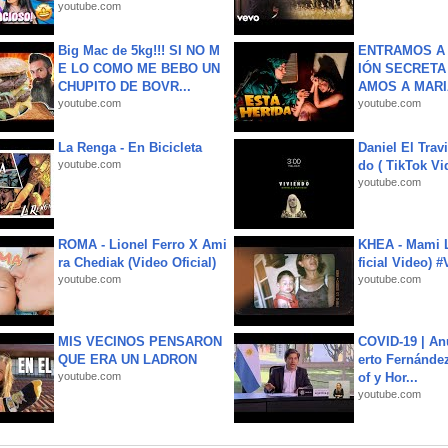
youtube.com
Big Mac de 5kg!!! SI NO M
ENTRAMOS A 
E LO COMO ME BEBO UN
IÓN SECRETA
CHUPITO DE BOVR...
AMOS A MARIA
youtube.com
youtube.com
La Renga - En Bicicleta
Daniel El Trav
youtube.com
do ( TikTok Vid
youtube.com
ROMA - Lionel Ferro X Ami
KHEA - Mami L
ra Chediak (Video Oficial)
ficial Video) 
youtube.com
youtube.com
MIS VECINOS PENSARON
COVID-19 | An
QUE ERA UN LADRON
erto Fernández
youtube.com
of y Hor...
youtube.com