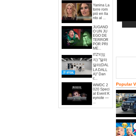
Yanina La
torre rom
pió en lla
nto al ...
JUGAND
O UN JU
EGO DE
TERROR
POR PRI
ME...
ITZY(있
지) "달라
달라(DAL
LA DALL
A)" Dan
c...
Popular 
WWDC 2
020 Speci
al Event K
eynote —
...