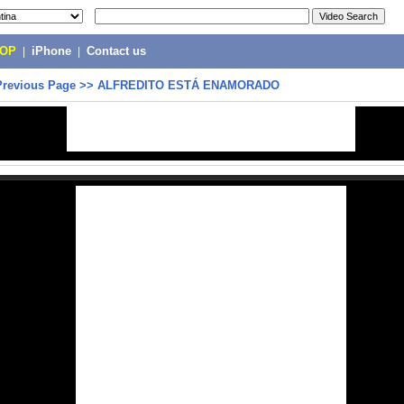
POP
|
iPhone
|
Contact us
Previous Page
>>
ALFREDITO ESTÁ ENAMORADO