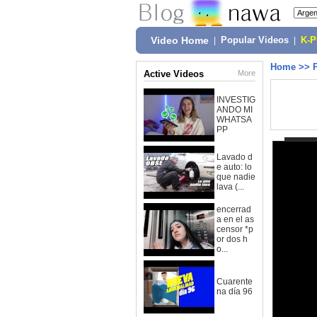
Video Home
|
Popular Videos
|
K-
Home
>>
Active Videos
More
INVESTIG
ANDO MI
WHATSA
PP
Lavado d
e auto: lo
que nadie
lava (...
encerrad
a en el as
censor *p
or dos h
o...
Cuarente
na día 96