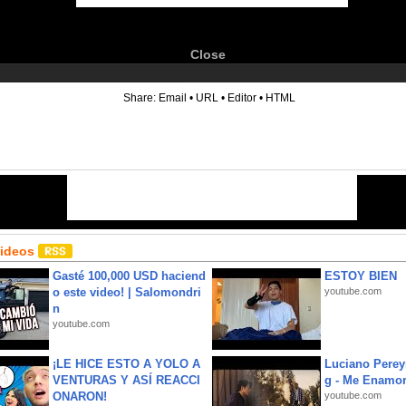
Close
6
Share:
Email
•
URL
•
Editor
•
HTML
Videos
Gasté 100,000 USD haciend
ESTOY BIEN
o este video! | Salomondri
youtube.com
n
youtube.com
¡LE HICE ESTO A YOLO A
Luciano Perey
VENTURAS Y ASÍ REACCI
g - Me Enamor
ONARON!
youtube.com