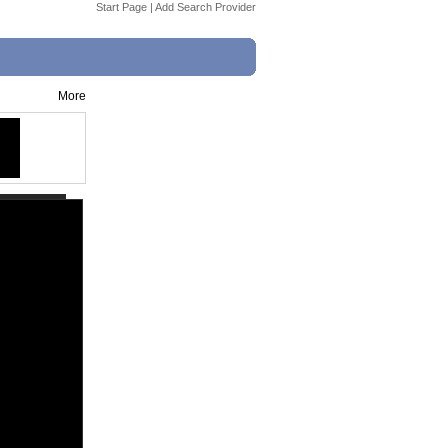
Start Page
|
Add Search Provider
More