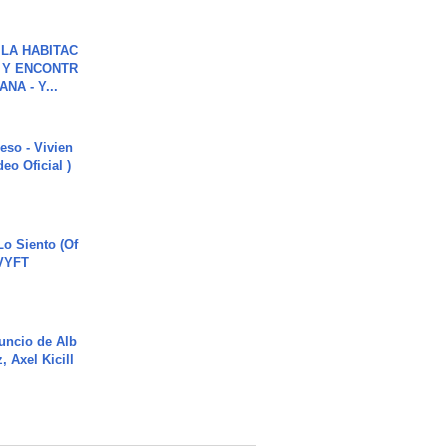
LA HABITAC
 Y ENCONTR
NA - Y...
ieso - Vivien
eo Oficial )
o Siento (Of
#VYFT
uncio de Alb
, Axel Kicill