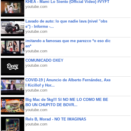
KHEA - Mami Lo Siento (Official Video) #VYFT
youtube.com
Lavado de auto: lo que nadie lava (nivel "obs
e") - Informe -...
youtube.com
imitando a famosas que me parezco *o eso dic
en*
youtube.com
COMUNICADO OXEY
youtube.com
COVID-19 | Anuncio de Alberto Fernández, Axe
l Kicillof y Hor...
youtube.com
Big Mac de 5kg!!! SI NO ME LO COMO ME BE
BO UN CHUPITO DE BOVR...
youtube.com
Rels B, Morad - NO TE IMAGINAS
youtube.com