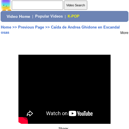
Video Home
|
Popular Videos
|
K-POP
Home
>>
Previous Page
>>
Caída de Andrea Ghidone en Escandal
osas
More
Share: