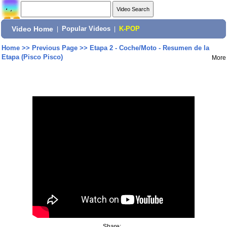
Video Home
|
Popular Videos
|
K-POP
Home
>>
Previous Page
>>
Etapa 2 - Coche/Moto - Resumen de la
Etapa (Pisco Pisco)
More
Share: