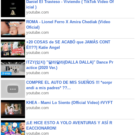
Daniel El Travieso - Viviendo ( TikTok Video Of
icial )
youtube.com
ROMA - Lionel Ferro X Amira Chediak (Video
Oficial)
youtube.com
+20 COSAS de SE ACABÓ que JAMÁS CONT
É!!??| Katie Angel
youtube.com
ITZY(있지) "달라달라(DALLA DALLA)" Dance Pr
actice (2020 Ver.)
youtube.com
COMPRE EL AUTO DE MIS SUEÑOS !!! *sorpr
endi a mis padres* ??...
youtube.com
KHEA - Mami Lo Siento (Official Video) #VYFT
youtube.com
¡LE HICE ESTO A YOLO AVENTURAS Y ASÍ R
EACCIONARON!
youtube.com