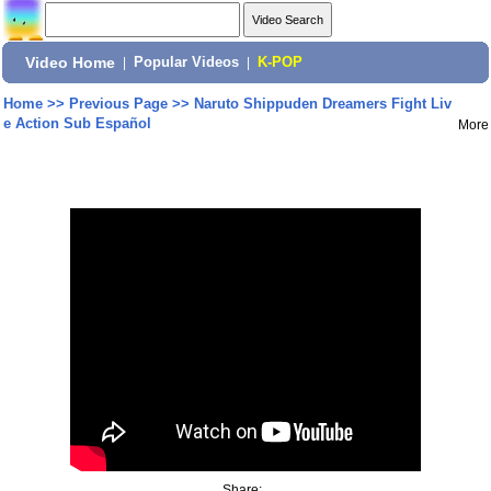
Video Home
|
Popular Videos
|
K-POP
Home
>>
Previous Page
>>
Naruto Shippuden Dreamers Fight Liv
e Action Sub Español
More
Share: