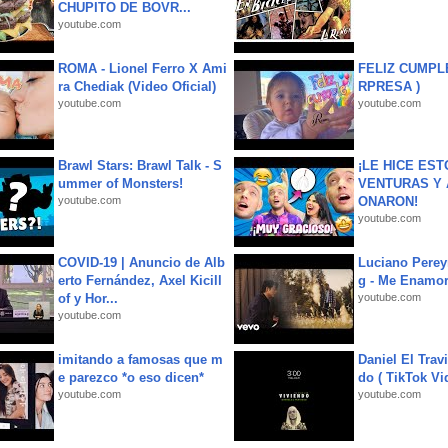
CHUPITO DE BOVR...
youtube.com
ROMA - Lionel Ferro X Ami
FELIZ CUMPL
ra Chediak (Video Oficial)
RPRESA )
youtube.com
youtube.com
Brawl Stars: Brawl Talk - S
¡LE HICE EST
ummer of Monsters!
VENTURAS Y 
youtube.com
ONARON!
youtube.com
COVID-19 | Anuncio de Alb
Luciano Perey
erto Fernández, Axel Kicill
g - Me Enamor
of y Hor...
youtube.com
youtube.com
imitando a famosas que m
Daniel El Trav
e parezco *o eso dicen*
do ( TikTok Vid
youtube.com
youtube.com