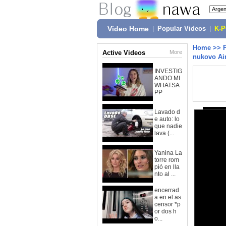
Video Home
|
Popular Videos
|
K-
Home
>>
Active Videos
More
nukovo Air
INVESTIG
ANDO MI
WHATSA
PP
Lavado d
e auto: lo
que nadie
lava (...
Yanina La
torre rom
pió en lla
nto al ...
encerrad
a en el as
censor *p
or dos h
o...