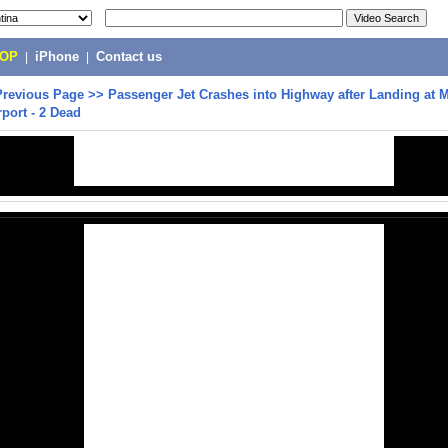
POP
|
iPhone
|
Contact us
Previous Page
>>
Passenger Jet Crashes into Highway after Landing at
port - 2 Dead