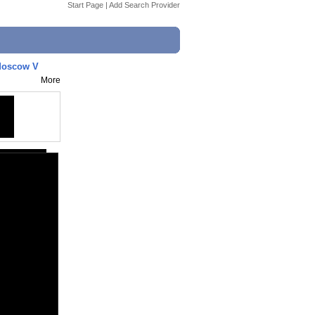
Start Page
|
Add Search Provider
 Moscow V
More