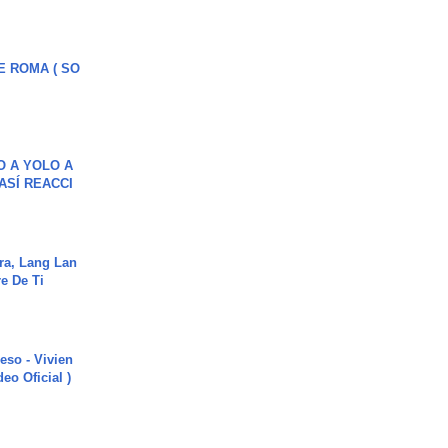
E ROMA ( SO
O A YOLO A
ASÍ REACCI
ra, Lang Lan
e De Ti
ieso - Vivien
eo Oficial )