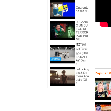
Cuarente
na día 96
JUGAND
O UN JU
EGO DE
TERROR
POR PRI
ME...
ITZY(있
지) "달라
달라(DAL
LA DALL
A)" Dan
c...
jxdn - Ang
els & De
Popular 
mons Aco
ustic (Of
f...