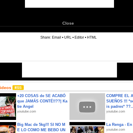
Close
6
Share:
Email
•
URL
•
Editor
•
HTML
Videos
+20 COSAS de SE ACABÓ
COMPRE EL A
que JAMÁS CONTÉ!!??| Ka
SUEÑOS !!! *s
tie Angel
is padres* ??..
youtube.com
youtube.com
Big Mac de 5kg!!! SI NO M
La Renga - En 
E LO COMO ME BEBO UN
youtube.com