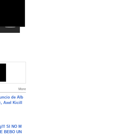
More
uncio de Alb
, Axel Kicill
g!!! SI NO M
E BEBO UN