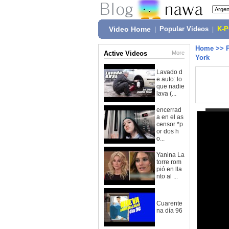
Video Home
|
Popular Videos
|
K-
Home
>>
Active Videos
More
York
Lavado d
e auto: lo
que nadie
lava (...
encerrad
a en el as
censor *p
or dos h
o...
Yanina La
torre rom
pió en lla
nto al ...
Cuarente
na día 96