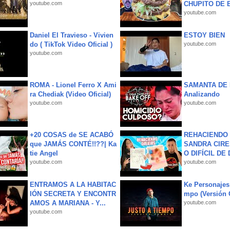
youtube.com
CHUPITO DE B
youtube.com
Daniel El Travieso - Vivien
ESTOY BIEN
do ( TikTok Video Oficial )
youtube.com
youtube.com
ROMA - Lionel Ferro X Ami
SAMANTA DE 
ra Chediak (Video Oficial)
Analizando
youtube.com
youtube.com
+20 COSAS de SE ACABÓ
REHACIENDO 
que JAMÁS CONTÉ!!??| Ka
SANDRA CIRE
tie Angel
O DIFÍCIL DE 
youtube.com
youtube.com
ENTRAMOS A LA HABITAC
Ke Personajes 
IÓN SECRETA Y ENCONTR
mpo (Versión
AMOS A MARIANA - Y...
youtube.com
youtube.com