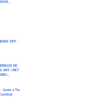
OVR...
BAKE OFF -
DIBUJO DE
S ART ! RET
DIBU...
- Justo a Tie
 Cumbia)