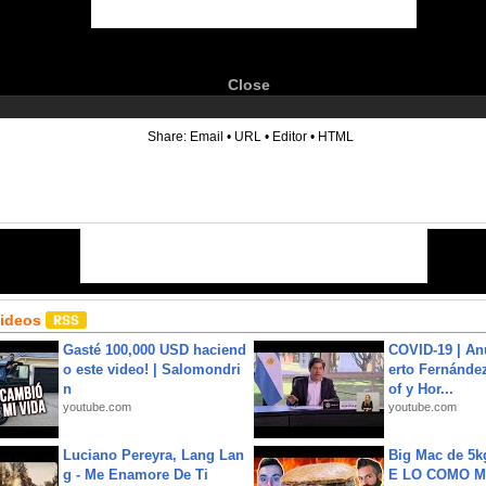
Close
6
Share:
Email
•
URL
•
Editor
•
HTML
Videos
Gasté 100,000 USD haciend
COVID-19 | An
o este video! | Salomondri
erto Fernández
n
of y Hor...
youtube.com
youtube.com
Luciano Pereyra, Lang Lan
Big Mac de 5k
g - Me Enamore De Ti
E LO COMO M