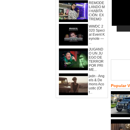
REMODE
LANDO M
I HABITA
CIÓN: EX
TREMO
WWDC 2
020 Speci
al Event K
eynote —
...
JUGAND
O UN JU
EGO DE
TERROR
POR PRI
ME...
jxdn - Ang
els & De
mons Aco
Popular 
ustic (Of
f...