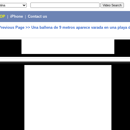
POP
|
iPhone
|
Contact us
Previous Page
>>
Una ballena de 9 metros aparece varada en una playa 