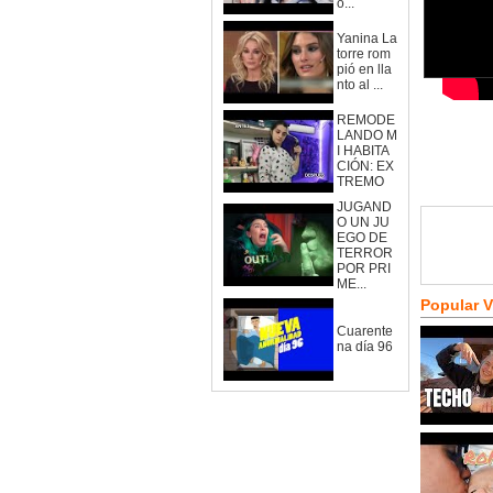
o...
Yanina La
torre rom
pió en lla
nto al ...
REMODE
LANDO M
I HABITA
CIÓN: EX
TREMO
JUGAND
O UN JU
EGO DE
TERROR
POR PRI
ME...
Popular 
Cuarente
na día 96