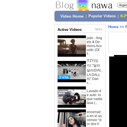
Video Home
|
Popular Videos
|
K-
Home
>>
Active Videos
More
jxdn - Ang
els & De
mons Aco
ustic (Of
f...
ITZY(있
지) "달라
달라(DAL
LA DALL
A)" Dan
c...
Lavado d
e auto: lo
que nadie
lava (...
encerrad
a en el as
censor *p
or dos h