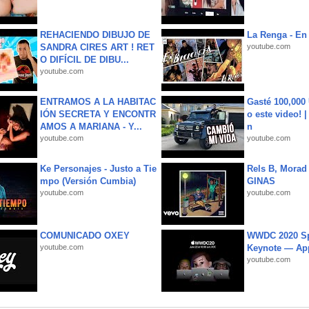
REHACIENDO DIBUJO DE
La Renga - En 
SANDRA CIRES ART ! RET
youtube.com
O DIFÍCIL DE DIBU...
youtube.com
ENTRAMOS A LA HABITAC
Gasté 100,000
IÓN SECRETA Y ENCONTR
o este video! 
AMOS A MARIANA - Y...
n
youtube.com
youtube.com
Ke Personajes - Justo a Tie
Rels B, Morad
mpo (Versión Cumbia)
GINAS
youtube.com
youtube.com
COMUNICADO OXEY
WWDC 2020 Sp
youtube.com
Keynote — Ap
youtube.com