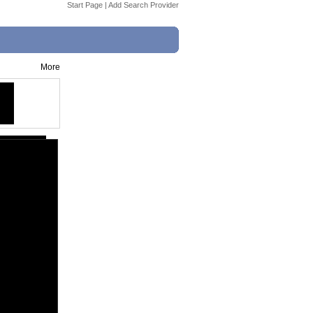
Start Page
|
Add Search Provider
More