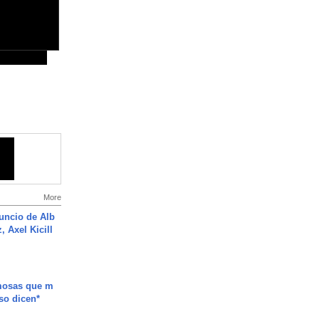
More
uncio de Alb
, Axel Kicill
mosas que m
so dicen*