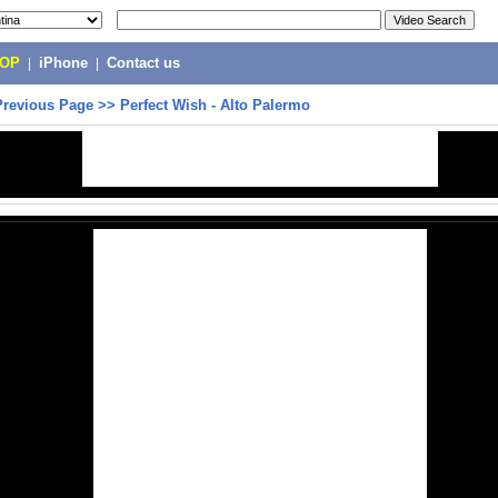
POP
|
iPhone
|
Contact us
Previous Page
>>
Perfect Wish - Alto Palermo