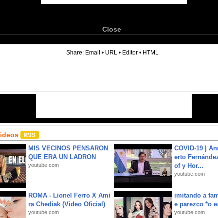
Close
6
Share:
Email
•
URL
•
Editor
•
HTML
Videos
MIS VECINOS PENSARON
COVID-19 | An
QUE ERA UN LADRON
erto Fernández
youtube.com
of y Hor...
youtube.com
ROMA - Lionel Ferro X Ami
imitando a fa
ra Chediak (Video Oficial)
e parezco *o e
youtube.com
youtube.com