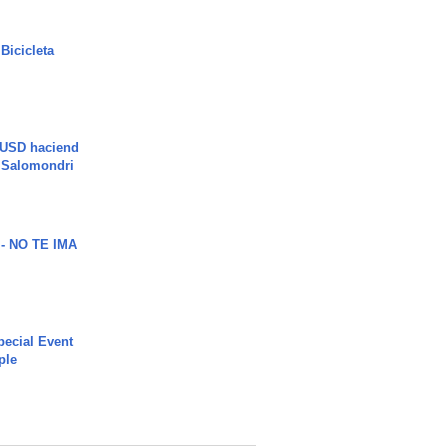
Bicicleta
 USD haciend
| Salomondri
 - NO TE IMA
ecial Event
ple