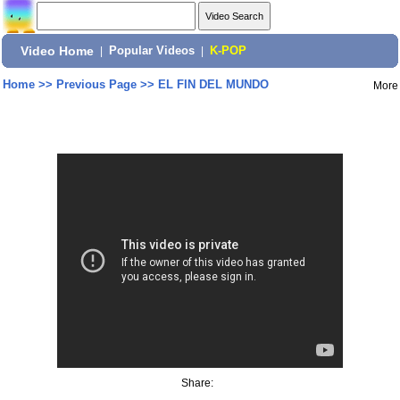
Video Home
|
Popular Videos
|
K-POP
Home
>>
Previous Page
>>
EL FIN DEL MUNDO
More
Share: