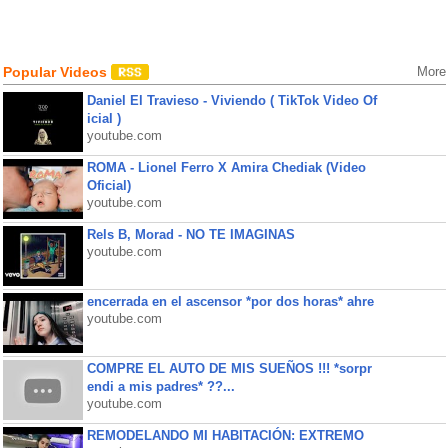
Popular Videos
More
Daniel El Travieso - Viviendo ( TikTok Video Of
icial )
youtube.com
ROMA - Lionel Ferro X Amira Chediak (Video
Oficial)
youtube.com
Rels B, Morad - NO TE IMAGINAS
youtube.com
encerrada en el ascensor *por dos horas* ahre
youtube.com
COMPRE EL AUTO DE MIS SUEÑOS !!! *sorpr
endi a mis padres* ??...
youtube.com
REMODELANDO MI HABITACIÓN: EXTREMO