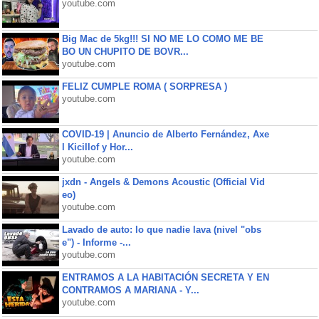
youtube.com
Big Mac de 5kg!!! SI NO ME LO COMO ME BE
BO UN CHUPITO DE BOVR...
youtube.com
FELIZ CUMPLE ROMA ( SORPRESA )
youtube.com
COVID-19 | Anuncio de Alberto Fernández, Axe
l Kicillof y Hor...
youtube.com
jxdn - Angels & Demons Acoustic (Official Vid
eo)
youtube.com
Lavado de auto: lo que nadie lava (nivel "obs
e") - Informe -...
youtube.com
ENTRAMOS A LA HABITACIÓN SECRETA Y EN
CONTRAMOS A MARIANA - Y...
youtube.com