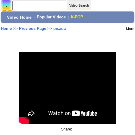
Video Home
|
Popular Videos
|
K-POP
Home
>>
Previous Page
>>
picada
More
Share: