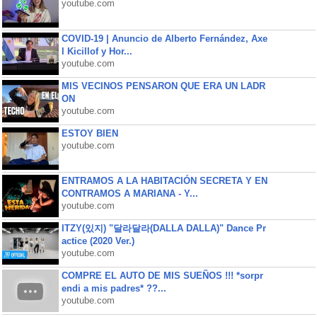
youtube.com
COVID-19 | Anuncio de Alberto Fernández, Axe
l Kicillof y Hor...
youtube.com
MIS VECINOS PENSARON QUE ERA UN LADR
ON
youtube.com
ESTOY BIEN
youtube.com
ENTRAMOS A LA HABITACIÓN SECRETA Y EN
CONTRAMOS A MARIANA - Y...
youtube.com
ITZY(있지) "달라달라(DALLA DALLA)" Dance Pr
actice (2020 Ver.)
youtube.com
COMPRE EL AUTO DE MIS SUEÑOS !!! *sorpr
endi a mis padres* ??...
youtube.com