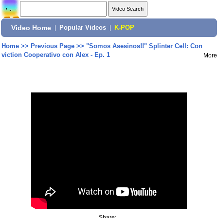
Video Home
|
Popular Videos
|
K-POP
Home
>>
Previous Page
>>
"Somos Asesinos!!" Splinter Cell: Con
viction Cooperativo con Alex - Ep. 1
More
Share: