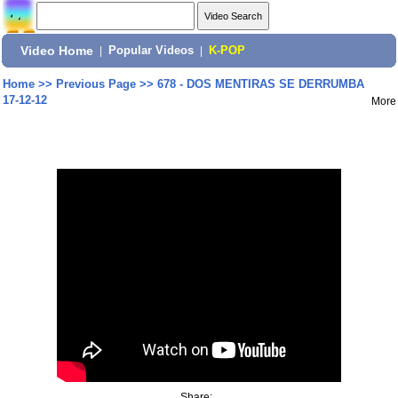
Video Home
|
Popular Videos
|
K-POP
Home
>>
Previous Page
>>
678 - DOS MENTIRAS SE DERRUMBA
17-12-12
More
Share: