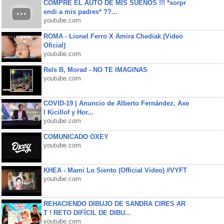
COMPRE EL AUTO DE MIS SUEÑOS !!! *sorpr
endi a mis padres* ??...
youtube.com
ROMA - Lionel Ferro X Amira Chediak (Video
Oficial)
youtube.com
Rels B, Morad - NO TE IMAGINAS
youtube.com
COVID-19 | Anuncio de Alberto Fernández, Axe
l Kicillof y Hor...
youtube.com
COMUNICADO OXEY
youtube.com
KHEA - Mami Lo Siento (Official Video) #VYFT
youtube.com
REHACIENDO DIBUJO DE SANDRA CIRES AR
T ! RETO DIFÍCIL DE DIBU...
youtube.com