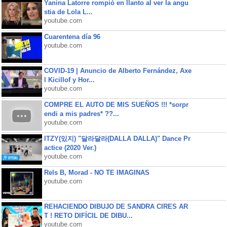
Yanina Latorre rompió en llanto al ver la angu
stia de Lola L...
youtube.com
Cuarentena día 96
youtube.com
COVID-19 | Anuncio de Alberto Fernández, Axe
l Kicillof y Hor...
youtube.com
COMPRE EL AUTO DE MIS SUEÑOS !!! *sorpr
endi a mis padres* ??...
youtube.com
ITZY(있지) "달라달라(DALLA DALLA)" Dance Pr
actice (2020 Ver.)
youtube.com
Rels B, Morad - NO TE IMAGINAS
youtube.com
REHACIENDO DIBUJO DE SANDRA CIRES AR
T ! RETO DIFÍCIL DE DIBU...
youtube.com