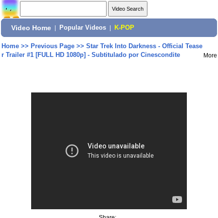
Video Home
|
Popular Videos
|
K-POP
Home
>>
Previous Page
>>
Star Trek Into Darkness - Official Tease
r Trailer #1 [FULL HD 1080p] - Subtitulado por Cinescondite
More
Share: