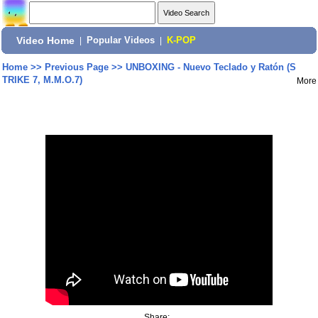
Video Home
|
Popular Videos
|
K-POP
Home
>>
Previous Page
>>
UNBOXING - Nuevo Teclado y Ratón (S
TRIKE 7, M.M.O.7)
More
Share: