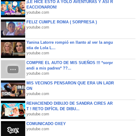
¡LE HICE ESTO A YOLO AVENTURAS Y ASÍ R
EACCIONARON!
youtube.com
FELIZ CUMPLE ROMA ( SORPRESA )
youtube.com
Yanina Latorre rompió en llanto al ver la angu
stia de Lola L...
youtube.com
COMPRE EL AUTO DE MIS SUEÑOS !!! *sorpr
endi a mis padres* ??...
youtube.com
MIS VECINOS PENSARON QUE ERA UN LADR
ON
youtube.com
REHACIENDO DIBUJO DE SANDRA CIRES AR
T ! RETO DIFÍCIL DE DIBU...
youtube.com
COMUNICADO OXEY
youtube.com