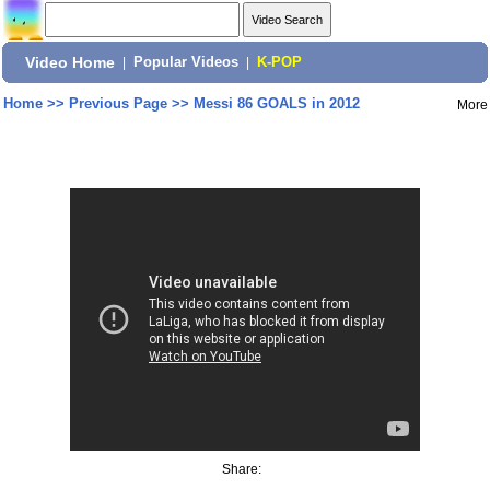
Video Home
|
Popular Videos
|
K-POP
Home
>>
Previous Page
>>
Messi 86 GOALS in 2012
More
Share: