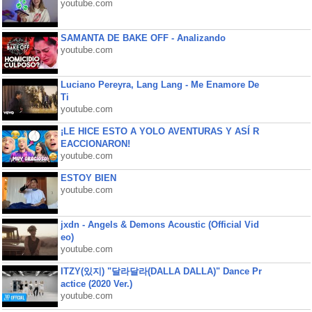
youtube.com
SAMANTA DE BAKE OFF - Analizando
youtube.com
Luciano Pereyra, Lang Lang - Me Enamore De
Ti
youtube.com
¡LE HICE ESTO A YOLO AVENTURAS Y ASÍ R
EACCIONARON!
youtube.com
ESTOY BIEN
youtube.com
jxdn - Angels & Demons Acoustic (Official Vid
eo)
youtube.com
ITZY(있지) "달라달라(DALLA DALLA)" Dance Pr
actice (2020 Ver.)
youtube.com