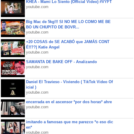
KHEA - Mami Lo Siento (Official Video) #VYFT
youtube.com
Big Mac de 5kg!!! SI NO ME LO COMO ME BE
BO UN CHUPITO DE BOVR...
youtube.com
+20 COSAS de SE ACABÓ que JAMÁS CONT
É!!??| Katie Angel
youtube.com
SAMANTA DE BAKE OFF - Analizando
youtube.com
Daniel El Travieso - Viviendo ( TikTok Video Of
icial )
youtube.com
encerrada en el ascensor *por dos horas* ahre
youtube.com
imitando a famosas que me parezco *o eso dic
en*
youtube.com