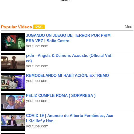
Popular Videos
More
JUGANDO UN JUEGO DE TERROR POR PRIM
ERA VEZ l Sofia Castro
youtube.com
jxdn - Angels & Demons Acoustic (Official Vid
eo)
youtube.com
REMODELANDO MI HABITACIÓN: EXTREMO
youtube.com
FELIZ CUMPLE ROMA ( SORPRESA )
youtube.com
COVID-19 | Anuncio de Alberto Fernández, Axe
l Kicillof y Hor...
youtube.com