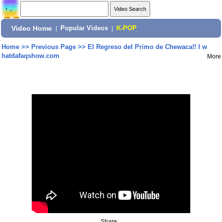
Video Home
|
Popular Videos
|
K-POP
Home
>>
Previous Page
>>
El Regreso del Primo de Chewaca!! l w
hatdafaqshow.com
More
Share: