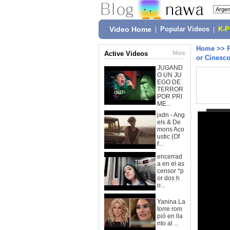
Video Home
|
Popular Videos
|
K-
Home
>>
Active Videos
More
or Cinesco
JUGAND
O UN JU
EGO DE
TERROR
POR PRI
ME...
jxdn - Ang
els & De
mons Aco
ustic (Of
f...
encerrad
a en el as
censor *p
or dos h
o...
Yanina La
torre rom
pió en lla
nto al ...