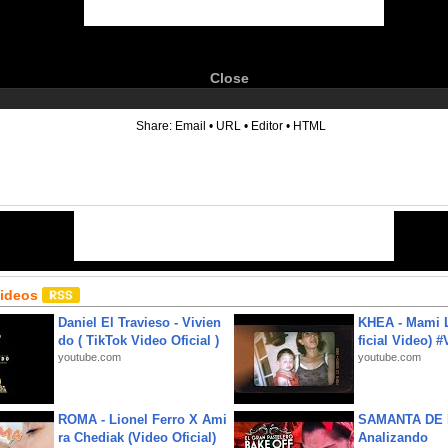
Close
6
Share:
Email
•
URL
•
Editor
•
HTML
Videos
Daniel El Travieso - Vivien
KHEA - Mami L
do ( TikTok Video Oficial )
ficial Video) 
youtube.com
youtube.com
ROMA - Lionel Ferro X Ami
SAMANTA DE 
ra Chediak (Video Oficial)
Analizando