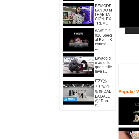
REMODE
LANDO M
I HABITA
CIÓN: EX
TREMO
WWDC 2
020 Speci
al Event K
eynote —
...
Lavado d
e auto: lo
que nadie
lava (...
ITZY(있
지) "달라
Popular 
달라(DAL
LA DALL
A)" Dan
c...