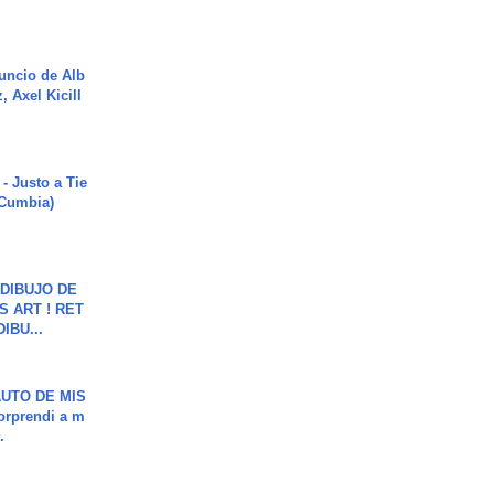
uncio de Alb
, Axel Kicill
- Justo a Tie
 Cumbia)
DIBUJO DE
S ART ! RET
DIBU...
UTO DE MIS
orprendi a m
.