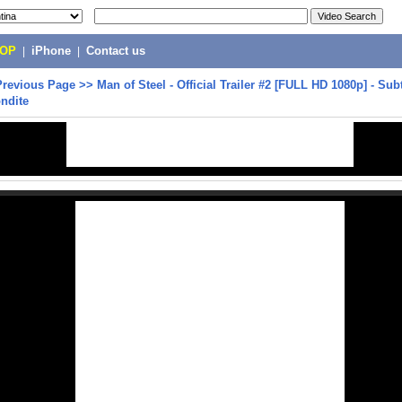
POP
|
iPhone
|
Contact us
Previous Page
>>
Man of Steel - Official Trailer #2 [FULL HD 1080p] - Sub
ndite