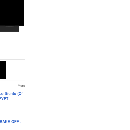
More
o Siento (Of
#VYFT
BAKE OFF -