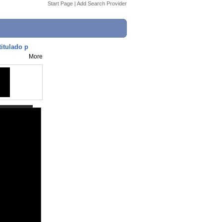
Start Page
|
Add Search Provider
titulado p
More