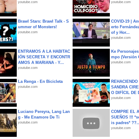
youtube.com
youtube.com
Brawl Stars: Brawl Talk - S
COVID-19 | An
ummer of Monsters!
erto Fernández
youtube.com
of y Hor...
youtube.com
ENTRAMOS A LA HABITAC
Ke Personajes 
IÓN SECRETA Y ENCONTR
mpo (Versión
AMOS A MARIANA - Y...
youtube.com
youtube.com
La Renga - En Bicicleta
REHACIENDO 
youtube.com
SANDRA CIRE
O DIFÍCIL DE 
youtube.com
Luciano Pereyra, Lang Lan
COMPRE EL A
g - Me Enamore De Ti
SUEÑOS !!! *s
youtube.com
is padres* ??..
youtube.com