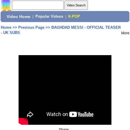
Video Home
|
Popular Videos
|
K-POP
Home
>>
Previous Page
>>
BAGHDAD MESSI - OFFICIAL TEASER
- UK SUBS
More
Share: