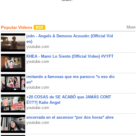
Popular Videos
More
jxdn - Angels & Demons Acoustic (Official Vid
eo)
youtube.com
KHEA - Mami Lo Siento (Official Video) #VYFT
youtube.com
imitando a famosas que me parezco *o eso dic
en*
youtube.com
+20 COSAS de SE ACABÓ que JAMÁS CONT
É!!??| Katie Angel
youtube.com
encerrada en el ascensor *por dos horas* ahre
youtube.com