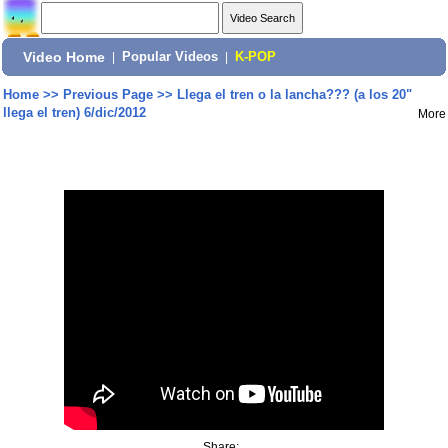
Video Home
|
Popular Videos
|
K-POP
Home
>>
Previous Page
>>
Llega el tren o la lancha??? (a los 20"
llega el tren) 6/dic/2012
More
Share: