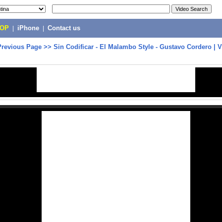
POP
|
iPhone
|
Contact us
Previous Page
>>
Sin Codificar - El Malambo Style - Gustavo Cordero | V