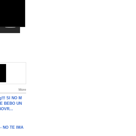
More
g!!! SI NO M
E BEBO UN
OVR...
 - NO TE IMA