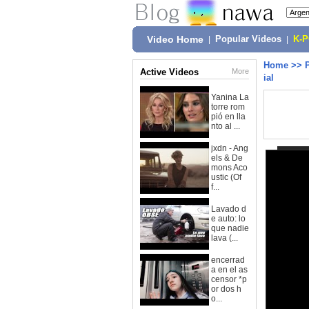
Video Home
|
Popular Videos
|
K-
Home
>>
Active Videos
More
ial
Yanina La
torre rom
pió en lla
nto al ...
jxdn - Ang
els & De
mons Aco
ustic (Of
f...
Lavado d
e auto: lo
que nadie
lava (...
encerrad
a en el as
censor *p
or dos h
o...