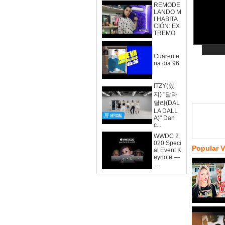
REMODE
LANDO M
I HABITA
CIÓN: EX
TREMO
Cuarente
na día 96
ITZY(있
지) "달라
달라(DAL
LA DALL
A)" Dan
c...
WWDC 2
020 Speci
Popular 
al Event K
eynote —
...