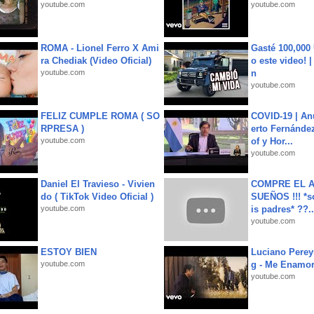
youtube.com
youtube.com
ROMA - Lionel Ferro X Ami
Gasté 100,000
ra Chediak (Video Oficial)
o este video! 
youtube.com
n
youtube.com
FELIZ CUMPLE ROMA ( SO
COVID-19 | An
RPRESA )
erto Fernández
youtube.com
of y Hor...
youtube.com
Daniel El Travieso - Vivien
COMPRE EL A
do ( TikTok Video Oficial )
SUEÑOS !!! *s
youtube.com
is padres* ??..
youtube.com
ESTOY BIEN
Luciano Perey
youtube.com
g - Me Enamor
youtube.com