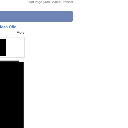
Start Page
|
Add Search Provider
ideo Ofic
More