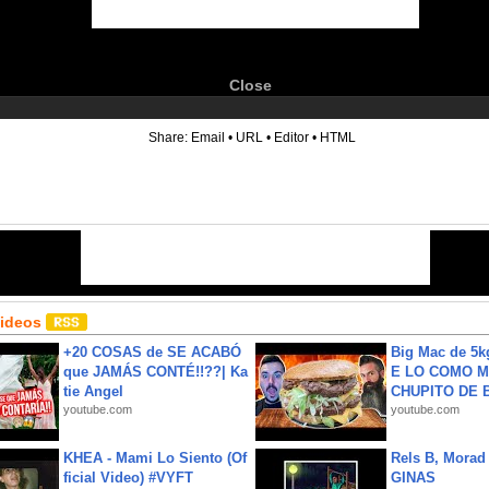
Close
6
Share:
Email
•
URL
•
Editor
•
HTML
Videos
+20 COSAS de SE ACABÓ
Big Mac de 5k
que JAMÁS CONTÉ!!??| Ka
E LO COMO M
tie Angel
CHUPITO DE B
youtube.com
youtube.com
KHEA - Mami Lo Siento (Of
Rels B, Morad
ficial Video) #VYFT
GINAS