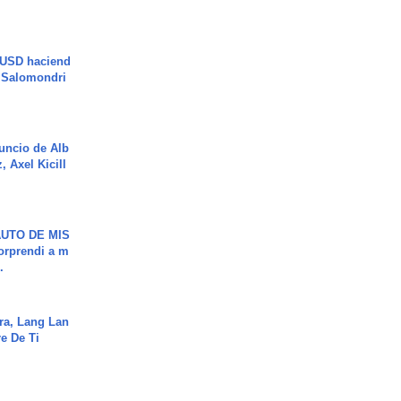
 USD haciend
| Salomondri
uncio de Alb
, Axel Kicill
UTO DE MIS
orprendi a m
.
ra, Lang Lan
e De Ti