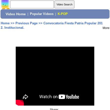
Video Home
|
Popular Videos
|
K-POP
Home
>>
Previous Page
>>
Convocatoria Fiesta Patria Popular 201
2. Institucional.
More
Share: