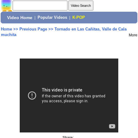
Video Home
|
Popular Videos
|
K-POP
Home
>>
Previous Page
>>
Tornado en Las Cañitas, Valle de Cala
muchita
More
Share: