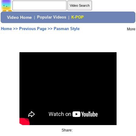
Video Home
|
Popular Videos
|
K-POP
Home
>>
Previous Page
>>
Pasman Style
More
Share: