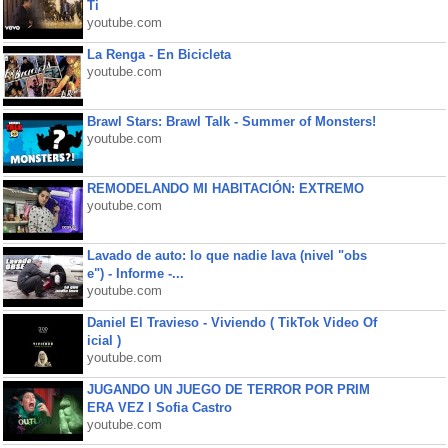
Ti
youtube.com
La Renga - En Bicicleta
youtube.com
Brawl Stars: Brawl Talk - Summer of Monsters!
youtube.com
REMODELANDO MI HABITACIÓN: EXTREMO
youtube.com
Lavado de auto: lo que nadie lava (nivel "obs
e") - Informe -...
youtube.com
Daniel El Travieso - Viviendo ( TikTok Video Of
icial )
youtube.com
JUGANDO UN JUEGO DE TERROR POR PRIM
ERA VEZ l Sofia Castro
youtube.com