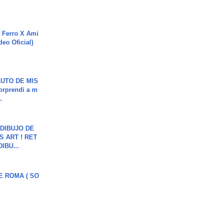
 Ferro X Ami
deo Oficial)
UTO DE MIS
orprendi a m
.
DIBUJO DE
S ART ! RET
DIBU...
E ROMA ( SO