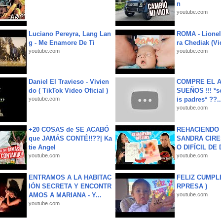
n
youtube.com
Luciano Pereyra, Lang Lan
ROMA - Lionel
g - Me Enamore De Ti
ra Chediak (Vi
youtube.com
youtube.com
Daniel El Travieso - Vivien
COMPRE EL A
do ( TikTok Video Oficial )
SUEÑOS !!! *s
youtube.com
is padres* ??..
youtube.com
+20 COSAS de SE ACABÓ
REHACIENDO 
que JAMÁS CONTÉ!!??| Ka
SANDRA CIRE
tie Angel
O DIFÍCIL DE 
youtube.com
youtube.com
ENTRAMOS A LA HABITAC
FELIZ CUMPL
IÓN SECRETA Y ENCONTR
RPRESA )
AMOS A MARIANA - Y...
youtube.com
youtube.com