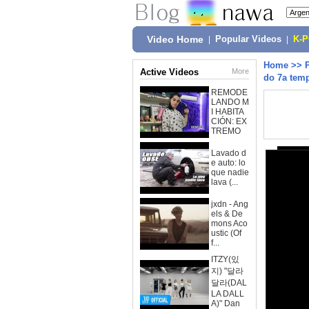
Video Home
|
Popular Videos
|
K-
Home
>>
Active Videos
More
do 7a temp
REMODE
LANDO M
I HABITA
CIÓN: EX
TREMO
Lavado d
e auto: lo
que nadie
lava (...
jxdn - Ang
els & De
mons Aco
ustic (Of
f...
ITZY(있
지) "달라
달라(DAL
LA DALL
A)" Dan