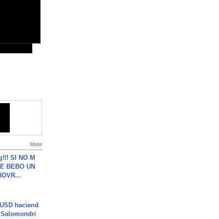
More
g!!! SI NO M
E BEBO UN
OVR...
 USD haciend
| Salomondri