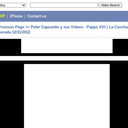
POP
|
iPhone
|
Contact us
Previous Page
>>
Peter Capusotto y sus Videos - Pappo XVI | La Concha
orada 12/11/2012