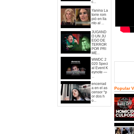
c...
Yanina La
torre rom
pió en lla
nto al ...
JUGAND
O UN JU
EGO DE
TERROR
POR PRI
ME...
WWDC 2
020 Speci
al Event K
eynote —
...
encerrad
a en el as
Popular 
censor *p
or dos h
o...