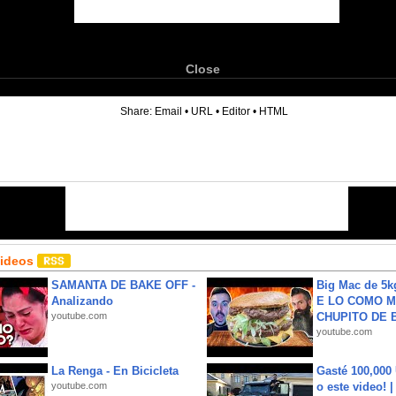
Close
6
Share:
Email
•
URL
•
Editor
•
HTML
Videos
SAMANTA DE BAKE OFF -
Big Mac de 5k
Analizando
E LO COMO M
youtube.com
CHUPITO DE B
youtube.com
La Renga - En Bicicleta
Gasté 100,000
youtube.com
o este video! 