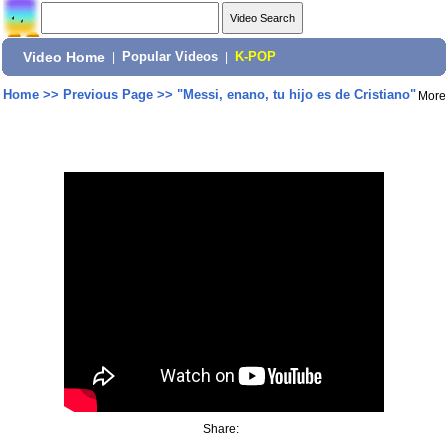
Video Home
|
Popular Videos
|
K-POP
Home
>>
Previous Page
>>
"Messi, enano, tu hijo es de Cristiano"
More
Share: