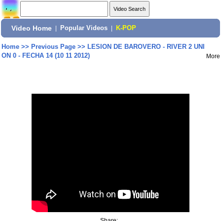
Video Home
|
Popular Videos
|
K-POP
Home
>>
Previous Page
>>
LESION DE BAROVERO - RIVER 2 UNI
ON 0 - FECHA 14 (10 11 2012)
More
Share: