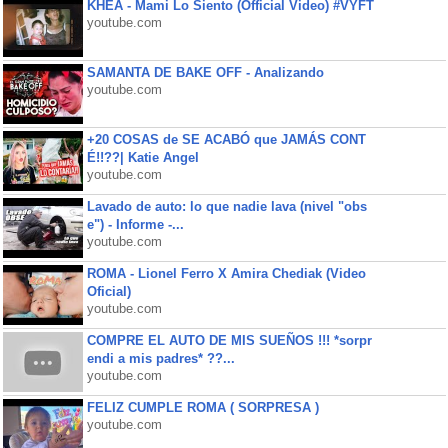
KHEA - Mami Lo Siento (Official Video) #VYFT
youtube.com
SAMANTA DE BAKE OFF - Analizando
youtube.com
+20 COSAS de SE ACABÓ que JAMÁS CONT
É!!??| Katie Angel
youtube.com
Lavado de auto: lo que nadie lava (nivel "obs
e") - Informe -...
youtube.com
ROMA - Lionel Ferro X Amira Chediak (Video
Oficial)
youtube.com
COMPRE EL AUTO DE MIS SUEÑOS !!! *sorpr
endi a mis padres* ??...
youtube.com
FELIZ CUMPLE ROMA ( SORPRESA )
youtube.com