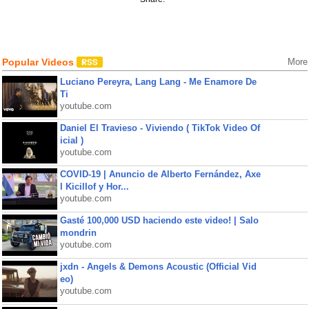
Popular Videos
More
Luciano Pereyra, Lang Lang - Me Enamore De
Ti
youtube.com
Daniel El Travieso - Viviendo ( TikTok Video Of
icial )
youtube.com
COVID-19 | Anuncio de Alberto Fernández, Axe
l Kicillof y Hor...
youtube.com
Gasté 100,000 USD haciendo este video! | Salo
mondrin
youtube.com
jxdn - Angels & Demons Acoustic (Official Vid
eo)
youtube.com