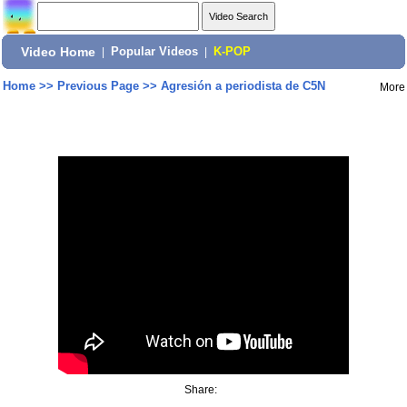
Video Home
|
Popular Videos
|
K-POP
Home
>>
Previous Page
>>
Agresión a periodista de C5N
More
Share: