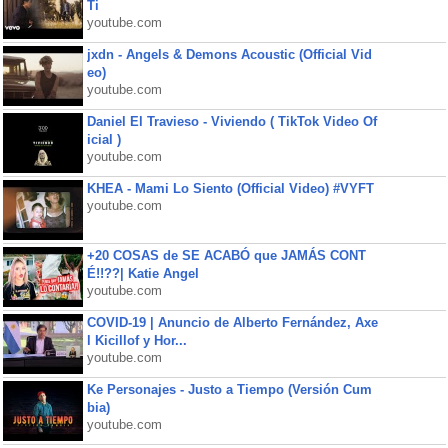
Ti
youtube.com
jxdn - Angels & Demons Acoustic (Official Vid
eo)
youtube.com
Daniel El Travieso - Viviendo ( TikTok Video Of
icial )
youtube.com
KHEA - Mami Lo Siento (Official Video) #VYFT
youtube.com
+20 COSAS de SE ACABÓ que JAMÁS CONT
É!!??| Katie Angel
youtube.com
COVID-19 | Anuncio de Alberto Fernández, Axe
l Kicillof y Hor...
youtube.com
Ke Personajes - Justo a Tiempo (Versión Cum
bia)
youtube.com