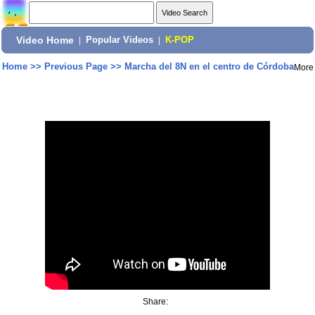
Video Home
|
Popular Videos
|
K-POP
Home
>>
Previous Page
>>
Marcha del 8N en el centro de Córdoba
More
Share: