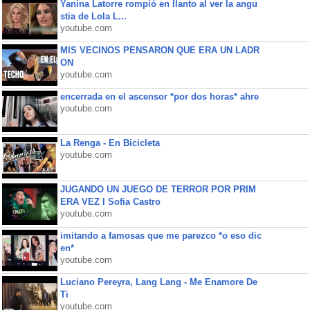
Yanina Latorre rompió en llanto al ver la angu
stia de Lola L...
youtube.com
MIS VECINOS PENSARON QUE ERA UN LADR
ON
youtube.com
encerrada en el ascensor *por dos horas* ahre
youtube.com
La Renga - En Bicicleta
youtube.com
JUGANDO UN JUEGO DE TERROR POR PRIM
ERA VEZ l Sofia Castro
youtube.com
imitando a famosas que me parezco *o eso dic
en*
youtube.com
Luciano Pereyra, Lang Lang - Me Enamore De
Ti
youtube.com