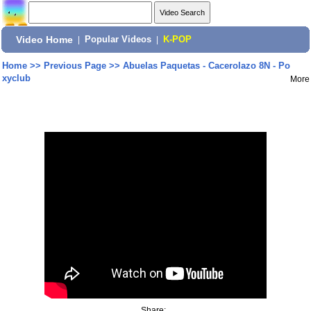
Video Home
|
Popular Videos
|
K-POP
Home
>>
Previous Page
>>
Abuelas Paquetas - Cacerolazo 8N - Po
xyclub
More
Share: