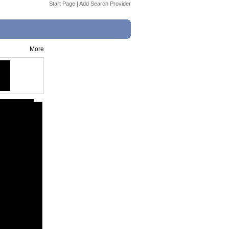
Start Page
|
Add Search Provider
More