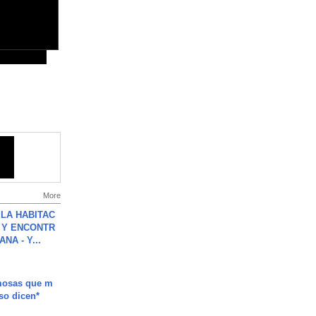
More
LA HABITAC
 Y ENCONTR
NA - Y...
mosas que m
so dicen*