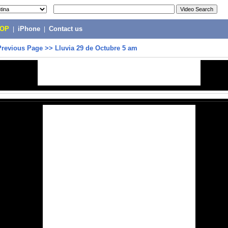
POP
|
iPhone
|
Contact us
Previous Page
>>
Lluvia 29 de Octubre 5 am