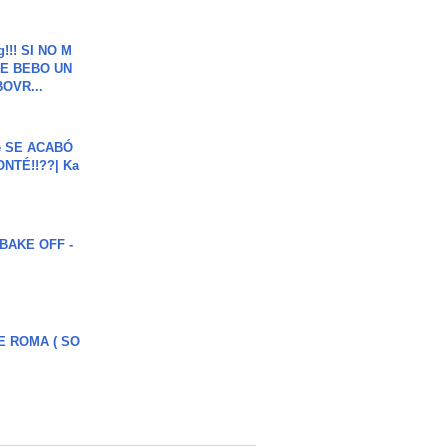
g!!! SI NO M
E BEBO UN
OVR...
e SE ACABÓ
NTÉ!!??| Ka
BAKE OFF -
E ROMA ( SO