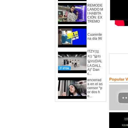
REMODE
LANDO M
I HABITA
CIÓN: EX
TREMO
Cuarente
na día 96
ITZY(있
지) "달라
달라(DAL
LA DALL
A)" Dan
c...
Popular 
encerrad
a en el as
censor *p
or dos h
o...