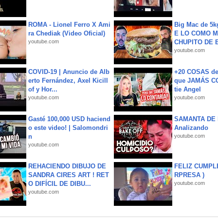
ROMA - Lionel Ferro X Ami
Big Mac de 5k
ra Chediak (Video Oficial)
E LO COMO M
youtube.com
CHUPITO DE B
youtube.com
COVID-19 | Anuncio de Alb
+20 COSAS d
erto Fernández, Axel Kicill
que JAMÁS CO
of y Hor...
tie Angel
youtube.com
youtube.com
Gasté 100,000 USD haciend
SAMANTA DE 
o este video! | Salomondri
Analizando
n
youtube.com
youtube.com
REHACIENDO DIBUJO DE
FELIZ CUMPL
SANDRA CIRES ART ! RET
RPRESA )
O DIFÍCIL DE DIBU...
youtube.com
youtube.com