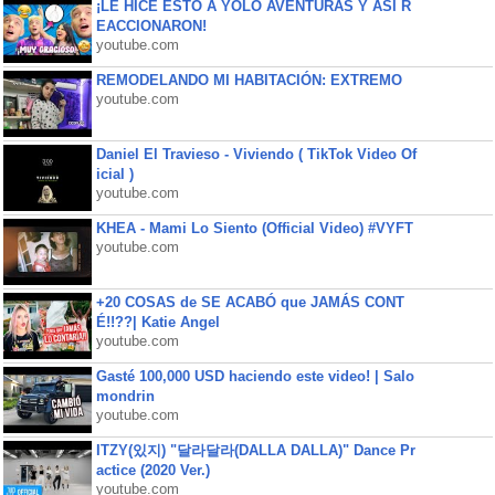
¡LE HICE ESTO A YOLO AVENTURAS Y ASÍ R
EACCIONARON!
youtube.com
REMODELANDO MI HABITACIÓN: EXTREMO
youtube.com
Daniel El Travieso - Viviendo ( TikTok Video Of
icial )
youtube.com
KHEA - Mami Lo Siento (Official Video) #VYFT
youtube.com
+20 COSAS de SE ACABÓ que JAMÁS CONT
É!!??| Katie Angel
youtube.com
Gasté 100,000 USD haciendo este video! | Salo
mondrin
youtube.com
ITZY(있지) "달라달라(DALLA DALLA)" Dance Pr
actice (2020 Ver.)
youtube.com