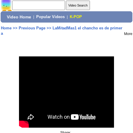
Video Home
|
Popular Videos
|
K-POP
Home
>>
Previous Page
>>
LaMitadMas1 el chancho es de primer
a
More
Share: