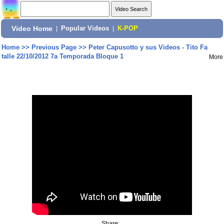
Video Home
|
Popular Videos
|
K-POP
Home
>>
Previous Page
>>
Peter Capusotto y sus Videos - Tito Fa
talle 22/10/2012 7a Temporada Bloque 1
More
Share: