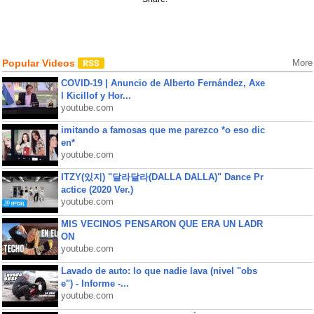
Popular Videos
More
COVID-19 | Anuncio de Alberto Fernández, Axe
l Kicillof y Hor...
youtube.com
imitando a famosas que me parezco *o eso dic
en*
youtube.com
ITZY(있지) "달라달라(DALLA DALLA)" Dance Pr
actice (2020 Ver.)
youtube.com
MIS VECINOS PENSARON QUE ERA UN LADR
ON
youtube.com
Lavado de auto: lo que nadie lava (nivel "obs
e") - Informe -...
youtube.com