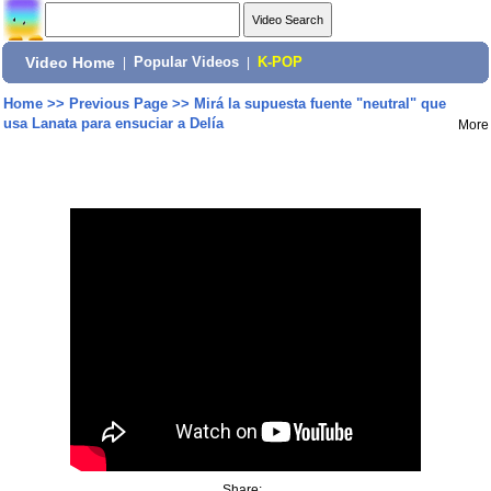
Video Home
|
Popular Videos
|
K-POP
Home
>>
Previous Page
>>
Mirá la supuesta fuente "neutral" que
usa Lanata para ensuciar a Delía
More
Share: