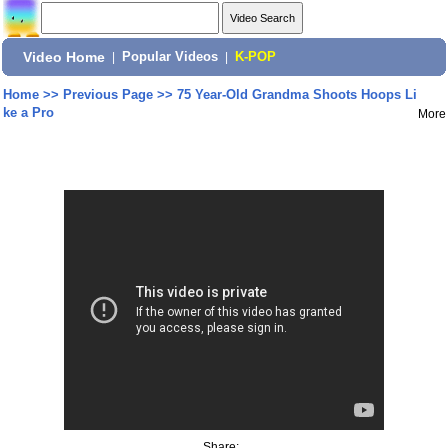
Video Home
|
Popular Videos
|
K-POP
Home
>>
Previous Page
>>
75 Year-Old Grandma Shoots Hoops Li
ke a Pro
More
Share: