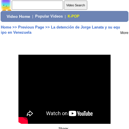
Video Home
|
Popular Videos
|
K-POP
Home
>>
Previous Page
>>
La detención de Jorge Lanata y su equ
ipo en Venezuela
More
Share: