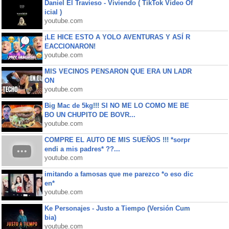
Daniel El Travieso - Viviendo ( TikTok Video Of
icial )
youtube.com
¡LE HICE ESTO A YOLO AVENTURAS Y ASÍ R
EACCIONARON!
youtube.com
MIS VECINOS PENSARON QUE ERA UN LADR
ON
youtube.com
Big Mac de 5kg!!! SI NO ME LO COMO ME BE
BO UN CHUPITO DE BOVR...
youtube.com
COMPRE EL AUTO DE MIS SUEÑOS !!! *sorpr
endi a mis padres* ??...
youtube.com
imitando a famosas que me parezco *o eso dic
en*
youtube.com
Ke Personajes - Justo a Tiempo (Versión Cum
bia)
youtube.com