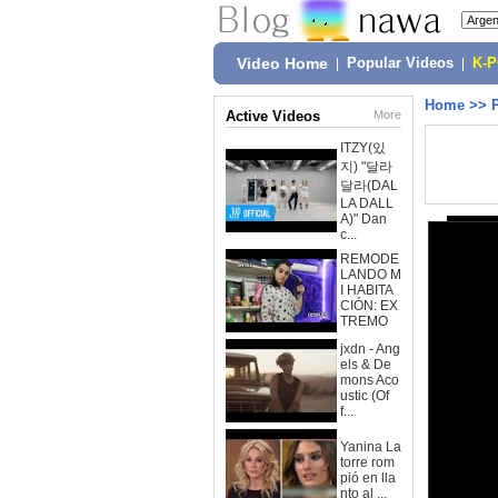
Video Home
|
Popular Videos
|
K-
Home
>>
Active Videos
More
ITZY(있
지) "달라
달라(DAL
LA DALL
A)" Dan
c...
REMODE
LANDO M
I HABITA
CIÓN: EX
TREMO
jxdn - Ang
els & De
mons Aco
ustic (Of
f...
Yanina La
torre rom
pió en lla
nto al ...