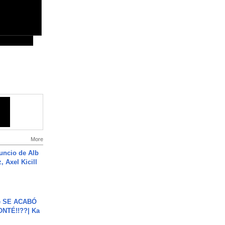
More
uncio de Alb
, Axel Kicill
e SE ACABÓ
NTÉ!!??| Ka