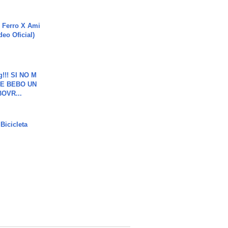
 Ferro X Ami
deo Oficial)
g!!! SI NO M
E BEBO UN
OVR...
Bicicleta