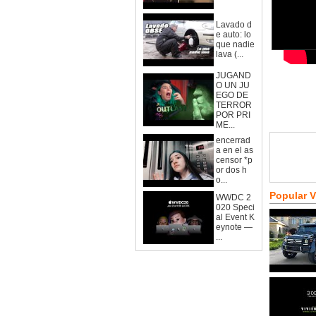
Lavado d
e auto: lo
que nadie
lava (...
JUGAND
O UN JU
EGO DE
TERROR
POR PRI
ME...
encerrad
a en el as
censor *p
or dos h
o...
Popular 
WWDC 2
020 Speci
al Event K
eynote —
...