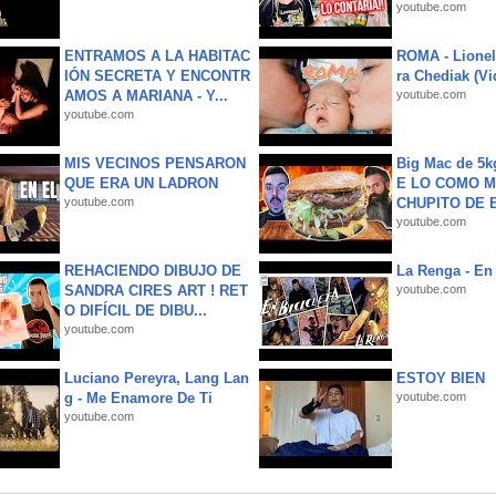
youtube.com
ENTRAMOS A LA HABITAC
ROMA - Lionel
IÓN SECRETA Y ENCONTR
ra Chediak (Vi
AMOS A MARIANA - Y...
youtube.com
youtube.com
MIS VECINOS PENSARON
Big Mac de 5k
QUE ERA UN LADRON
E LO COMO M
youtube.com
CHUPITO DE B
youtube.com
REHACIENDO DIBUJO DE
La Renga - En 
SANDRA CIRES ART ! RET
youtube.com
O DIFÍCIL DE DIBU...
youtube.com
Luciano Pereyra, Lang Lan
ESTOY BIEN
g - Me Enamore De Ti
youtube.com
youtube.com