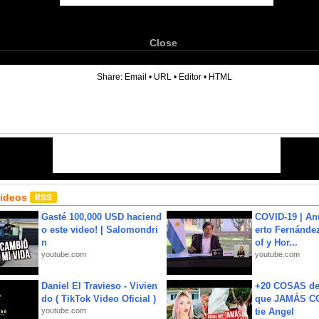
Close
6
Share:
Email
•
URL
•
Editor
•
HTML
Videos
Gasté 100,000 USD haciend
COVID-19 | An
o este video! | Salomondri
erto Fernández
n
of y Hor...
youtube.com
youtube.com
Daniel El Travieso - Vivien
+20 COSAS d
do ( TikTok Video Oficial )
que JAMÁS CO
youtube.com
tie Angel