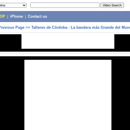
POP
|
iPhone
|
Contact us
Previous Page
>>
Talleres de Córdoba - La bandera más Grande del Mu