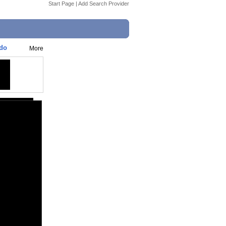
Start Page
|
Add Search Provider
ndo
More