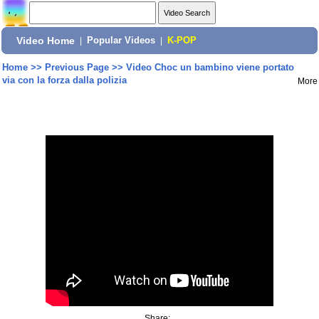
Video Home
|
Popular Videos
|
K-POP
Home
>>
Previous Page
>>
Video Choc un bambino viene portato
via con la forza dalla polizia
More
Share: