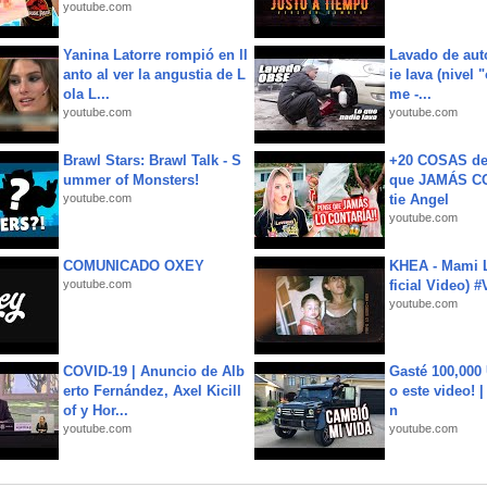
youtube.com
Yanina Latorre rompió en ll
Lavado de aut
anto al ver la angustia de L
ie lava (nivel 
ola L...
me -...
youtube.com
youtube.com
Brawl Stars: Brawl Talk - S
+20 COSAS d
ummer of Monsters!
que JAMÁS CO
youtube.com
tie Angel
youtube.com
COMUNICADO OXEY
KHEA - Mami L
youtube.com
ficial Video) 
youtube.com
COVID-19 | Anuncio de Alb
Gasté 100,000
erto Fernández, Axel Kicill
o este video! 
of y Hor...
n
youtube.com
youtube.com