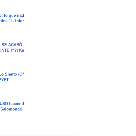
o: lo que nad
"obse") - Infor
e SE ACABÓ
NTÉ!!??| Ka
o Siento (Of
#VYFT
 USD haciend
| Salomondri