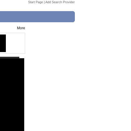
Start Page
|
Add Search Provider
More