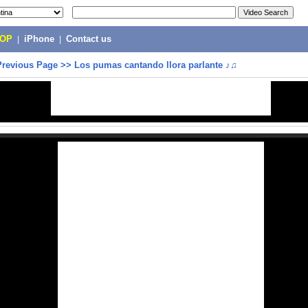
POP
|
iPhone
|
Contact us
Previous Page
>>
Los pumas cantando llora parlante ♪♫