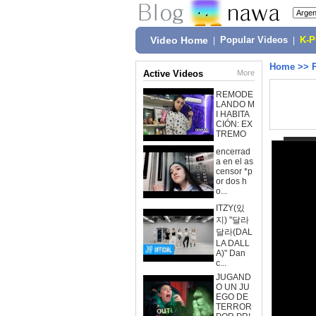
Video Home
|
Popular Videos
|
K-
Home
>>
Active Videos
More
REMODE
LANDO M
I HABITA
CIÓN: EX
TREMO
encerrad
a en el as
censor *p
or dos h
o...
ITZY(있
지) "달라
달라(DAL
LA DALL
A)" Dan
c...
JUGAND
O UN JU
EGO DE
TERROR