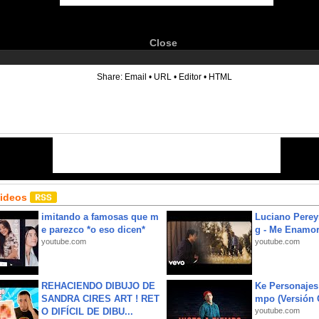
Close
6
Share:
Email
•
URL
•
Editor
•
HTML
Videos
imitando a famosas que m
Luciano Perey
e parezco *o eso dicen*
g - Me Enamor
youtube.com
youtube.com
REHACIENDO DIBUJO DE
Ke Personajes 
SANDRA CIRES ART ! RET
mpo (Versión
O DIFÍCIL DE DIBU...
youtube.com