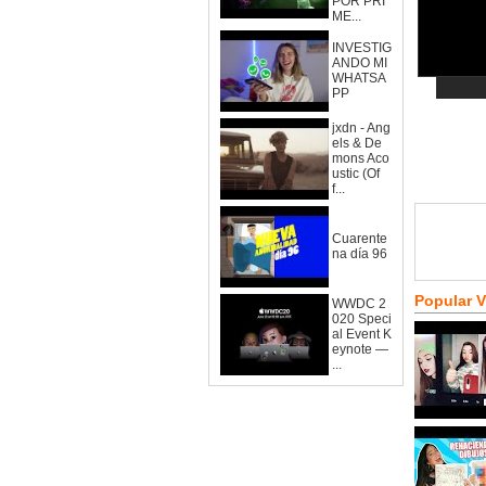
POR PRI
ME...
INVESTIG
ANDO MI
WHATSA
PP
jxdn - Ang
els & De
mons Aco
ustic (Of
f...
Cuarente
na día 96
Popular 
WWDC 2
020 Speci
al Event K
eynote —
...