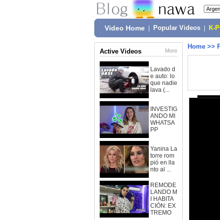
Video Home
|
Popular Videos
|
K-
Home
>>
Active Videos
More
Lavado d
e auto: lo
que nadie
lava (...
INVESTIG
ANDO MI
WHATSA
PP
Yanina La
torre rom
pió en lla
nto al ...
REMODE
LANDO M
I HABITA
CIÓN: EX
TREMO