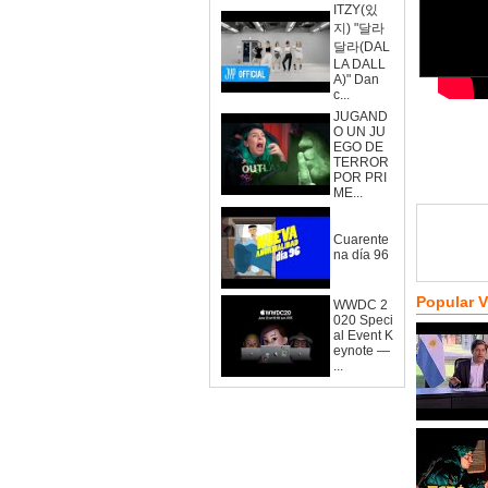
ITZY(있
지) "달라
달라(DAL
LA DALL
A)" Dan
c...
JUGAND
O UN JU
EGO DE
TERROR
POR PRI
ME...
Cuarente
na día 96
Popular 
WWDC 2
020 Speci
al Event K
eynote —
...