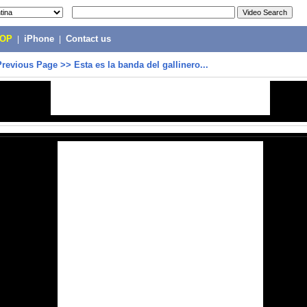
POP
|
iPhone
|
Contact us
Previous Page
>>
Esta es la banda del gallinero...