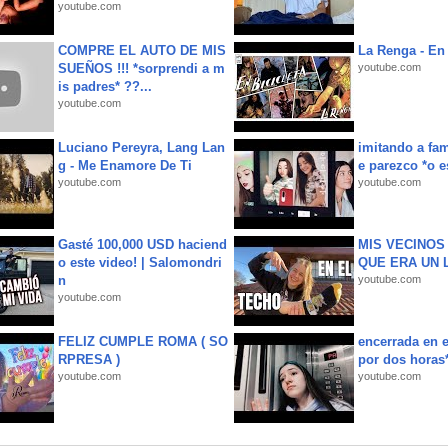
youtube.com
COMPRE EL AUTO DE MIS
La Renga - En 
SUEÑOS !!! *sorprendi a m
youtube.com
is padres* ??...
youtube.com
Luciano Pereyra, Lang Lan
imitando a fa
g - Me Enamore De Ti
e parezco *o e
youtube.com
youtube.com
Gasté 100,000 USD haciend
MIS VECINO
o este video! | Salomondri
QUE ERA UN 
n
youtube.com
youtube.com
FELIZ CUMPLE ROMA ( SO
encerrada en e
RPRESA )
por dos horas
youtube.com
youtube.com