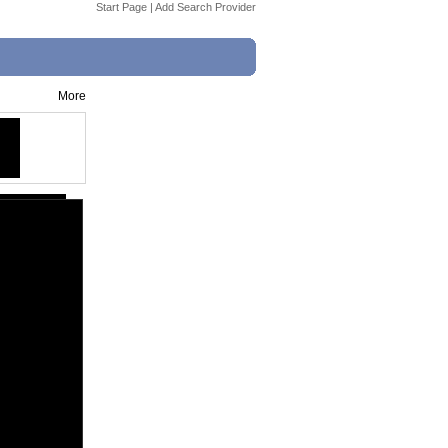
Start Page
|
Add Search Provider
More