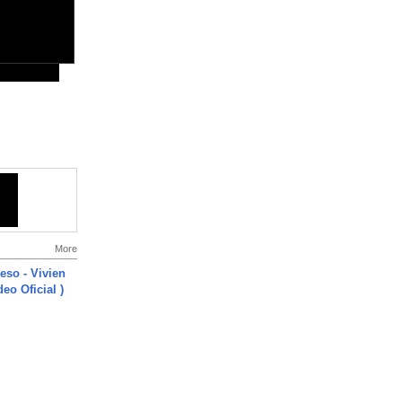
More
ieso - Vivien
eo Oficial )