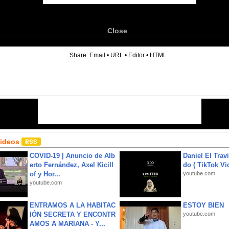
Close
6
Share:
Email
•
URL
•
Editor
•
HTML
Videos
COVID-19 | Anuncio de Alb
Daniel El Trav
erto Fernández, Axel Kicill
do ( TikTok Vid
of y Hor...
youtube.com
youtube.com
ENTRAMOS A LA HABITAC
ESTOY BIEN
IÓN SECRETA Y ENCONTR
youtube.com
AMOS A MARIANA - Y...