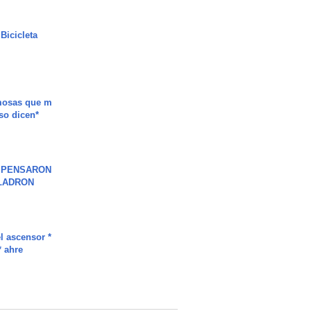
Bicicleta
mosas que m
so dicen*
S PENSARON
LADRON
l ascensor *
* ahre