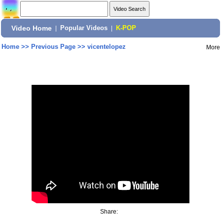
Video Home
|
Popular Videos
|
K-POP
Home
>>
Previous Page
>>
vicentelopez
More
Share: