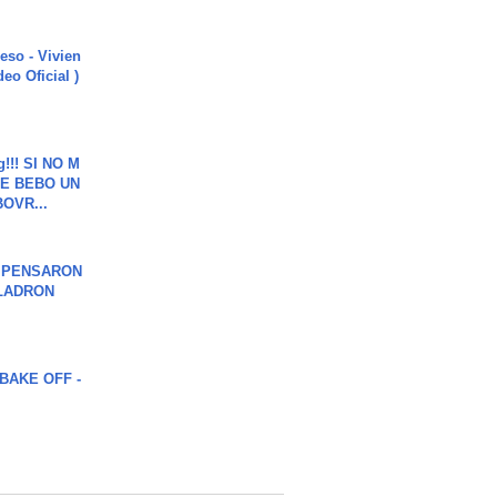
ieso - Vivien
eo Oficial )
g!!! SI NO M
E BEBO UN
OVR...
S PENSARON
LADRON
BAKE OFF -