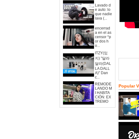
Lavado d
e auto: lo
que nadie
lava (...
encerrad
a en el as
censor *p
or dos h
o...
ITZY(있
지) "달라
달라(DAL
LA DALL
A)" Dan
c...
REMODE
Popular 
LANDO M
I HABITA
CIÓN: EX
TREMO