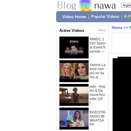
Video Home
|
Popular Videos
|
K-
Home
>>
Active Videos
More
WWDC 2
020 Speci
al Event K
eynote —
...
Yanina La
torre rom
pió en lla
nto al ...
jxdn - Ang
els & De
mons Aco
ustic (Of
f...
INVESTIG
ANDO MI
WHATSA
PP