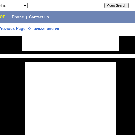
POP
|
iPhone
|
Contact us
Previous Page
>>
lavezzi enerve