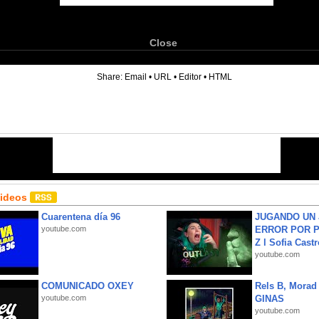
Close
6
Share:
Email
•
URL
•
Editor
•
HTML
Videos
Cuarentena día 96
JUGANDO UN 
youtube.com
ERROR POR 
Z l Sofia Castr
youtube.com
COMUNICADO OXEY
Rels B, Morad
youtube.com
GINAS
youtube.com