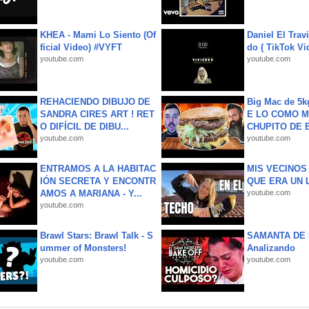
KHEA - Mami Lo Siento (Of
Daniel El Trav
ficial Video) #VYFT
do ( TikTok Vid
youtube.com
youtube.com
REHACIENDO DIBUJO DE
Big Mac de 5k
SANDRA CIRES ART ! RET
E LO COMO M
O DIFÍCIL DE DIBU...
CHUPITO DE B
youtube.com
youtube.com
ENTRAMOS A LA HABITAC
MIS VECINO
IÓN SECRETA Y ENCONTR
QUE ERA UN 
AMOS A MARIANA - Y...
youtube.com
youtube.com
Brawl Stars: Brawl Talk - S
SAMANTA DE 
ummer of Monsters!
Analizando
youtube.com
youtube.com