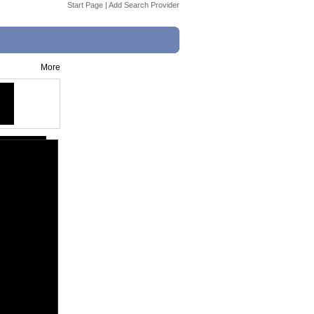
Start Page
|
Add Search Provider
More