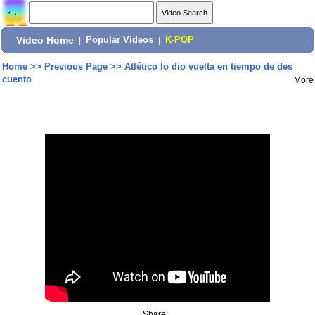
Video Home
|
Popular Videos
|
K-POP
Home
>>
Previous Page
>>
Atlético lo dio vuelta en tiempo de des
cuento
More
Share: